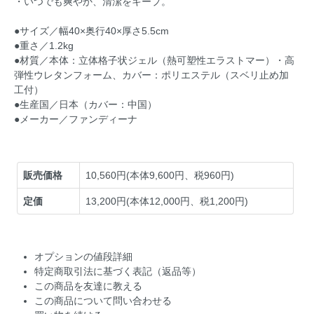
・いつでも爽やか、清潔をキープ。
●サイズ／幅40×奥行40×厚さ5.5cm
●重さ／1.2kg
●材質／本体：立体格子状ジェル（熱可塑性エラストマー）・高
弾性ウレタンフォーム、カバー：ポリエステル（スベリ止め加
工付）
●生産国／日本（カバー：中国）
●メーカー／ファンディーナ
販売価格
10,560円(本体9,600円、税960円)
定価
13,200円(本体12,000円、税1,200円)
オプションの値段詳細
特定商取引法に基づく表記（返品等）
この商品を友達に教える
この商品について問い合わせる